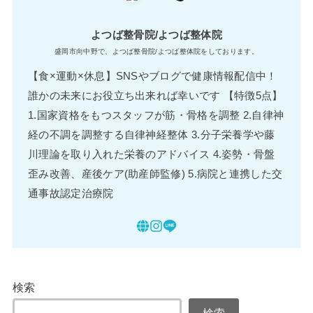
よつば整骨院/よつば整体院
盛岡市向中野で、よつば整骨院/よつば整体院をしております。
【食×運動×休息】SNSやブログで健康情報配信中！
誰かの未来にお役立ち出来れば幸いです 【特徴5点】
1.国家資格をもつスタッフが筋・骨格を調整 2.自律神
経の不調を調整する自律神経整体 3.分子栄養学や藤
川理論を取り入れた栄養のアドバイス 4.姿勢・骨盤
歪み改善、産後ケア(助産師監修) 5.病院と連携した交
通事故認定治療院
検索