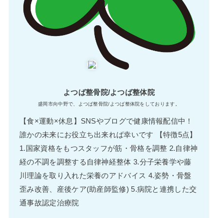
よつば整骨院/よつば整体院
盛岡市向中野で、よつば整骨院/よつば整体院をしております。
【食×運動×休息】SNSやブログで健康情報配信中！
誰かの未来にお役立ち出来れば幸いです 【特徴5点】
1.国家資格をもつスタッフが筋・骨格を調整 2.自律神
経の不調を調整する自律神経整体 3.分子栄養学や藤
川理論を取り入れた栄養のアドバイス 4.姿勢・骨盤
歪み改善、産後ケア(助産師監修) 5.病院と連携した交
通事故認定治療院