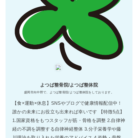
よつば整骨院/よつば整体院
盛岡市向中野で、よつば整骨院/よつば整体院をしております。
【食×運動×休息】SNSやブログで健康情報配信中！
誰かの未来にお役立ち出来れば幸いです 【特徴5点】
1.国家資格をもつスタッフが筋・骨格を調整 2.自律神
経の不調を調整する自律神経整体 3.分子栄養学や藤
川理論を取り入れた栄養のアドバイス 4.姿勢・骨盤