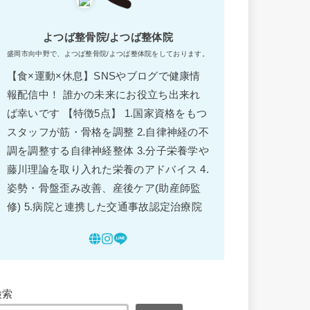
よつば整骨院/よつば整体院
盛岡市向中野で、よつば整骨院/よつば整体院をしております。
【食×運動×休息】SNSやブログで健康情
報配信中！ 誰かの未来にお役立ち出来れ
ば幸いです 【特徴5点】 1.国家資格をもつ
スタッフが筋・骨格を調整 2.自律神経の不
調を調整する自律神経整体 3.分子栄養学や
藤川理論を取り入れた栄養のアドバイス 4.
姿勢・骨盤歪み改善、産後ケア(助産師監
修) 5.病院と連携した交通事故認定治療院
検索