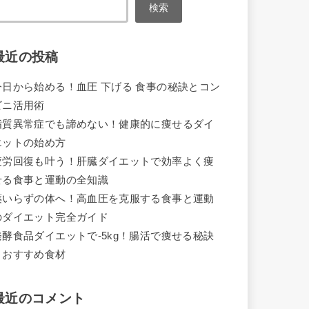
検索
最近の投稿
今日から始める！血圧 下げる 食事の秘訣とコン
ビニ活用術
脂質異常症でも諦めない！健康的に痩せるダイ
エットの始め方
疲労回復も叶う！肝臓ダイエットで効率よく痩
せる食事と運動の全知識
薬いらずの体へ！高血圧を克服する食事と運動
のダイエット完全ガイド
発酵食品ダイエットで-5kg！腸活で痩せる秘訣
とおすすめ食材
最近のコメント