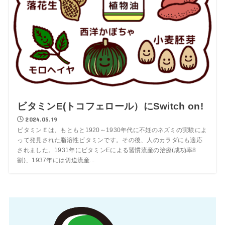
ビタミンE(トコフェロール）にSwitch on!
2024.05.19
ビタミンＥは、もともと1920～1930年代に不妊のネズミの実験によ
って発見された脂溶性ビタミンです。その後、人のカラダにも適応
されました。1931年にビタミンEによる習慣流産の治療(成功率8
割)、1937年には切迫流産...