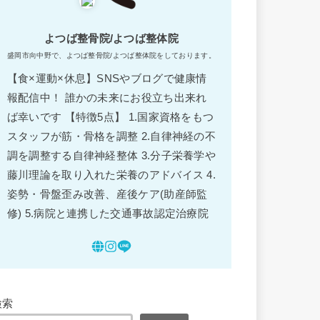
よつば整骨院/よつば整体院
盛岡市向中野で、よつば整骨院/よつば整体院をしております。
【食×運動×休息】SNSやブログで健康情
報配信中！ 誰かの未来にお役立ち出来れ
ば幸いです 【特徴5点】 1.国家資格をもつ
スタッフが筋・骨格を調整 2.自律神経の不
調を調整する自律神経整体 3.分子栄養学や
藤川理論を取り入れた栄養のアドバイス 4.
姿勢・骨盤歪み改善、産後ケア(助産師監
修) 5.病院と連携した交通事故認定治療院
検索