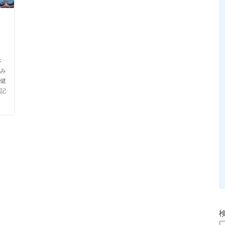
ド
本
み
健
記