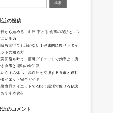
検索
最近の投稿
今日から始める！血圧 下げる 食事の秘訣とコン
ビニ活用術
脂質異常症でも諦めない！健康的に痩せるダイ
エットの始め方
疲労回復も叶う！肝臓ダイエットで効率よく痩
せる食事と運動の全知識
薬いらずの体へ！高血圧を克服する食事と運動
のダイエット完全ガイド
発酵食品ダイエットで-5kg！腸活で痩せる秘訣
とおすすめ食材
最近のコメント