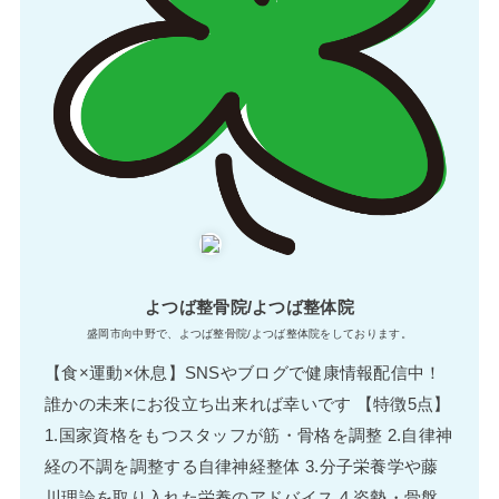
よつば整骨院/よつば整体院
盛岡市向中野で、よつば整骨院/よつば整体院をしております。
【食×運動×休息】SNSやブログで健康情報配信中！
誰かの未来にお役立ち出来れば幸いです 【特徴5点】
1.国家資格をもつスタッフが筋・骨格を調整 2.自律神
経の不調を調整する自律神経整体 3.分子栄養学や藤
川理論を取り入れた栄養のアドバイス 4.姿勢・骨盤