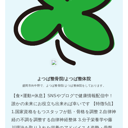
よつば整骨院/よつば整体院
盛岡市向中野で、よつば整骨院/よつば整体院をしております。
【食×運動×休息】SNSやブログで健康情報配信中！
誰かの未来にお役立ち出来れば幸いです 【特徴5点】
1.国家資格をもつスタッフが筋・骨格を調整 2.自律神
経の不調を調整する自律神経整体 3.分子栄養学や藤
川理論を取り入れた栄養のアドバイス 4.姿勢・骨盤