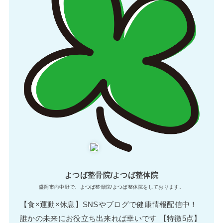
よつば整骨院/よつば整体院
盛岡市向中野で、よつば整骨院/よつば整体院をしております。
【食×運動×休息】SNSやブログで健康情報配信中！
誰かの未来にお役立ち出来れば幸いです 【特徴5点】