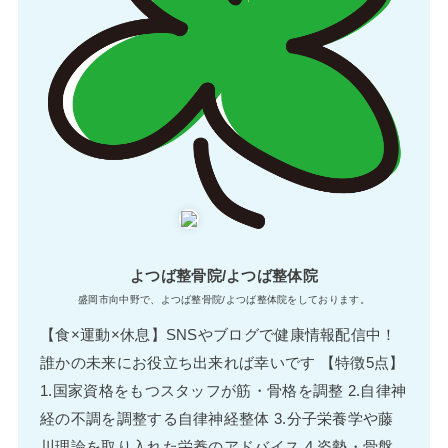
よつば整骨院/よつば整体院
盛岡市向中野で、よつば整骨院/よつば整体院をしております。
【食×運動×休息】SNSやブログで健康情報配信中！
誰かの未来にお役立ち出来れば幸いです 【特徴5点】
1.国家資格をもつスタッフが筋・骨格を調整 2.自律神
経の不調を調整する自律神経整体 3.分子栄養学や藤
川理論を取り入れた栄養のアドバイス 4.姿勢・骨盤