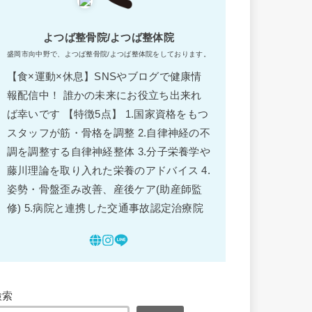
よつば整骨院/よつば整体院
盛岡市向中野で、よつば整骨院/よつば整体院をしております。
【食×運動×休息】SNSやブログで健康情
報配信中！ 誰かの未来にお役立ち出来れ
ば幸いです 【特徴5点】 1.国家資格をもつ
スタッフが筋・骨格を調整 2.自律神経の不
調を調整する自律神経整体 3.分子栄養学や
藤川理論を取り入れた栄養のアドバイス 4.
姿勢・骨盤歪み改善、産後ケア(助産師監
修) 5.病院と連携した交通事故認定治療院
検索