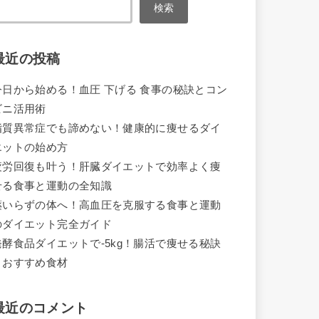
検索
最近の投稿
今日から始める！血圧 下げる 食事の秘訣とコン
ビニ活用術
脂質異常症でも諦めない！健康的に痩せるダイ
エットの始め方
疲労回復も叶う！肝臓ダイエットで効率よく痩
せる食事と運動の全知識
薬いらずの体へ！高血圧を克服する食事と運動
のダイエット完全ガイド
発酵食品ダイエットで-5kg！腸活で痩せる秘訣
とおすすめ食材
最近のコメント