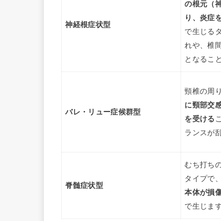
の根元（
り、炎症
神経根症状型
で生じる
れや、椎
となるこ
頸椎の周
に頸部交
バレ・リュー症候群型
を受ける
ランスが
むち打ち
タイプで
脊髄症状型
本体が損
で生じま