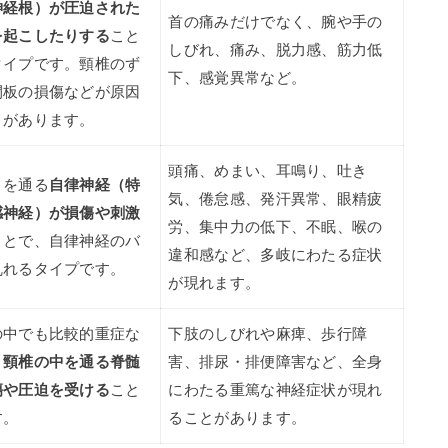
神経根）が圧迫された
首の痛みだけでなく、腕や手の
を起こしたりする
こと
しびれ、痛み、脱力感、筋力低
タイプです。頸椎のず
下、感覚異常など。
間板の損傷などが原因
とがあります。
頭痛、めまい、耳鳴り、吐き
りを通る
自律神経（特
気、倦怠感、発汗異常、眼精疲
感神経）が損傷や刺激
労、集中力の低下、不眠、喉の
ことで、自律神経のバ
違和感など、多岐にわたる症状
乱れるタイプです。
が現れます。
の中でも比較的重症な
下肢のしびれや麻痺、歩行障
、
頸椎の中を通る脊髄
害、排尿・排便障害など、全身
傷や圧迫を受ける
こと
にわたる重篤な神経症状が現れ
す。
ることがあります。