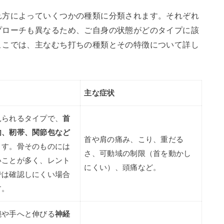
れ方によっていくつかの種類に分類されます。それぞれ
プローチも異なるため、ご自身の状態がどのタイプに該
ここでは、主なむち打ちの種類とその特徴について詳し
主な症状
見られるタイプで、
首
肉、靭帯、関節包など
首や肩の痛み、こり、重だる
ます。骨そのものには
さ、可動域の制限（首を動かし
いことが多く、レント
にくい）、頭痛など。
では確認しにくい場合
す。
腕や手へと伸びる
神経