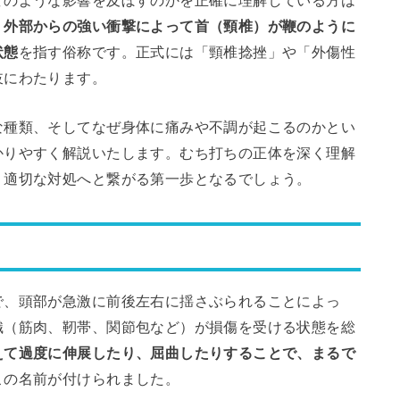
、
外部からの強い衝撃によって首（頸椎）が鞭のように
状態
を指す俗称です。正式には「頸椎捻挫」や「外傷性
岐にわたります。
な種類、そしてなぜ身体に痛みや不調が起こるのかとい
かりやすく解説いたします。むち打ちの正体を深く理解
、適切な対処へと繋がる第一歩となるでしょう。
で、頭部が急激に前後左右に揺さぶられることによっ
織（筋肉、靭帯、関節包など）が損傷を受ける状態を総
えて過度に伸展したり、屈曲したりすることで、まるで
この名前が付けられました。