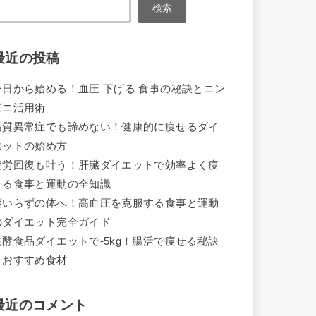
検索
最近の投稿
今日から始める！血圧 下げる 食事の秘訣とコン
ビニ活用術
脂質異常症でも諦めない！健康的に痩せるダイ
エットの始め方
疲労回復も叶う！肝臓ダイエットで効率よく痩
せる食事と運動の全知識
薬いらずの体へ！高血圧を克服する食事と運動
のダイエット完全ガイド
発酵食品ダイエットで-5kg！腸活で痩せる秘訣
とおすすめ食材
最近のコメント