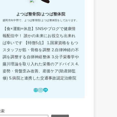
よつば整骨院/よつば整体院
盛岡市向中野で、よつば整骨院/よつば整体院をしております。
【食×運動×休息】SNSやブログで健康情
報配信中！ 誰かの未来にお役立ち出来れ
ば幸いです 【特徴5点】 1.国家資格をもつ
スタッフが筋・骨格を調整 2.自律神経の不
調を調整する自律神経整体 3.分子栄養学や
藤川理論を取り入れた栄養のアドバイス 4.
姿勢・骨盤歪み改善、産後ケア(助産師監
修) 5.病院と連携した交通事故認定治療院
検索