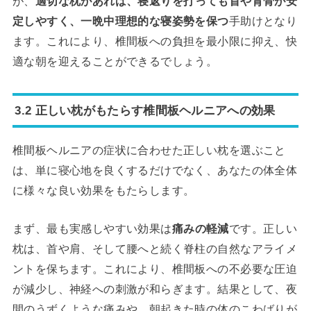
が、
適切な枕があれば、寝返りを打っても首や背骨が安
定しやすく、一晩中理想的な寝姿勢を保つ
手助けとなり
ます。これにより、椎間板への負担を最小限に抑え、快
適な朝を迎えることができるでしょう。
3.2 正しい枕がもたらす椎間板ヘルニアへの効果
椎間板ヘルニアの症状に合わせた正しい枕を選ぶこと
は、単に寝心地を良くするだけでなく、あなたの体全体
に様々な良い効果をもたらします。
まず、最も実感しやすい効果は
痛みの軽減
です。正しい
枕は、首や肩、そして腰へと続く脊柱の自然なアライメ
ントを保ちます。これにより、椎間板への不必要な圧迫
が減少し、神経への刺激が和らぎます。結果として、夜
間のうずくような痛みや、朝起きた時の体のこわばりが