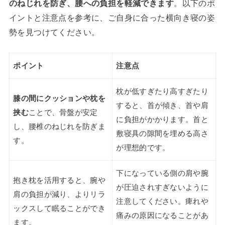
のねじれを防ぎ、腰への負担を軽減できます
。以下のポ
イントと注意点を参考に、ご自身に合った横向き寝の姿
勢を見つけてください。
ポイント
注意点
枕が低すぎたり高すぎたり
膝の間にクッションや枕を
すると、首が傾き、首や肩
挟む
ことで、骨盤が安定
に負担がかかります。首と
し、腰椎のねじれを防ぎま
敷寝具の隙間を埋める高さ
す。
が理想的です。
下になっている側の肩や腕
抱き枕を活用すると、腕や
が圧迫されすぎないように
肩の負担が減り、よりリラ
注意してください。痺れや
ックスして眠ることができ
痛みの原因になることがあ
ます。