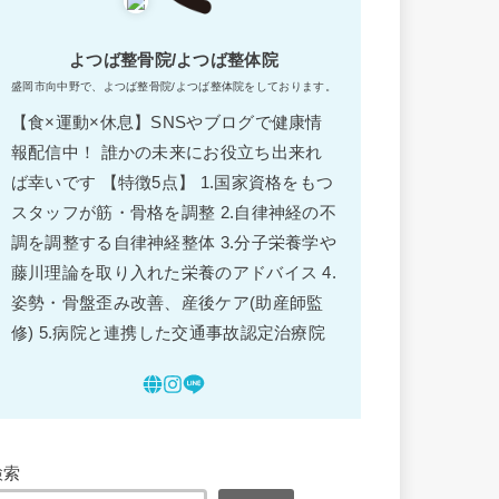
よつば整骨院/よつば整体院
盛岡市向中野で、よつば整骨院/よつば整体院をしております。
【食×運動×休息】SNSやブログで健康情
報配信中！ 誰かの未来にお役立ち出来れ
ば幸いです 【特徴5点】 1.国家資格をもつ
スタッフが筋・骨格を調整 2.自律神経の不
調を調整する自律神経整体 3.分子栄養学や
藤川理論を取り入れた栄養のアドバイス 4.
姿勢・骨盤歪み改善、産後ケア(助産師監
修) 5.病院と連携した交通事故認定治療院
検索