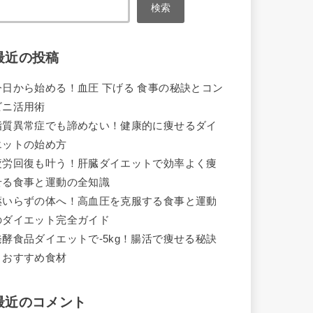
検索
最近の投稿
今日から始める！血圧 下げる 食事の秘訣とコン
ビニ活用術
脂質異常症でも諦めない！健康的に痩せるダイ
エットの始め方
疲労回復も叶う！肝臓ダイエットで効率よく痩
せる食事と運動の全知識
薬いらずの体へ！高血圧を克服する食事と運動
のダイエット完全ガイド
発酵食品ダイエットで-5kg！腸活で痩せる秘訣
とおすすめ食材
最近のコメント